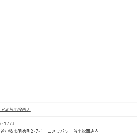
トアミ苫小牧西店
9-1273
苫小牧市明徳町2-7-1 コメリパワー苫小牧西店内