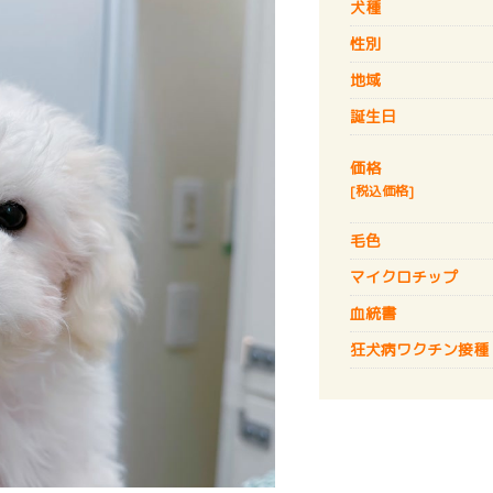
犬種
性別
地域
誕生日
価格
[税込価格]
毛色
マイクロチップ
血統書
狂犬病
ワクチン接種