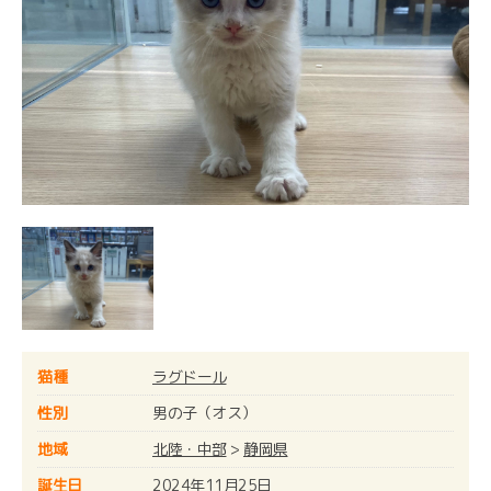
猫種
ラグドール
性別
男の子（オス）
地域
北陸・中部
>
静岡県
誕生日
2024年11月25日