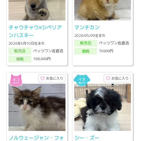
チャウチャウ×シベリア
マンチカン
ンハスキー
2026/05/09生まれ
ペッツワン佐倉店
販売店
2026年5月10日生まれ
ペッツワン佐倉店
15800円
販売店
価格
188,000円
価格
お気に入り
お気に入り
ノルウェージャン・フォ
シー・ズー