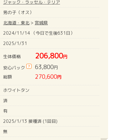
ジャック・ラッセル・テリア
男の子（オス）
北海道・東北
>
宮城県
2024/11/14 （今日で生後631日）
2025/1/31
206,800
生体価格
円
63,800
?
円
安心パック
270,600
総額
円
ホワイトタン
済
有
2025/1/13 接種済 (1回目)
無