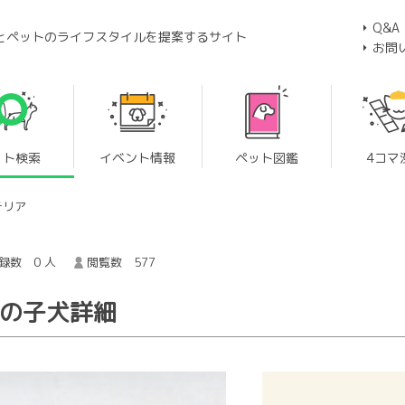
Q&A
とペットのライフスタイルを提案するサイト
お問
ット検索
イベント情報
ペット図鑑
4コマ
テリア
録数 0 人
閲覧数 577
 の子犬詳細