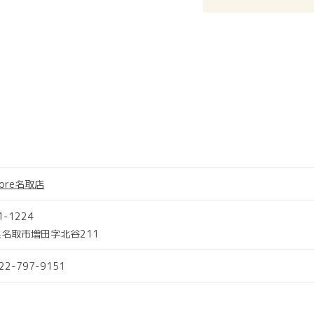
more名取店
1-1224
名取市増田字北谷211
022-797-9151