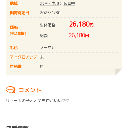
地域
北陸・中部
>
岐阜県
飼育開始日
2025/1/30
26,180
生体価格
円
価格
[税込価格]
26,180
総額
円
毛色
ノーマル
マイクロチップ
未
血統書
無
コメント
リューシの子ととても仲がいいです