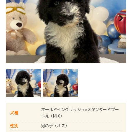
Next
オールドイングリッシュ×スタンダードプー
犬種
ドル（
MIX
）
性別
男の子（オス）