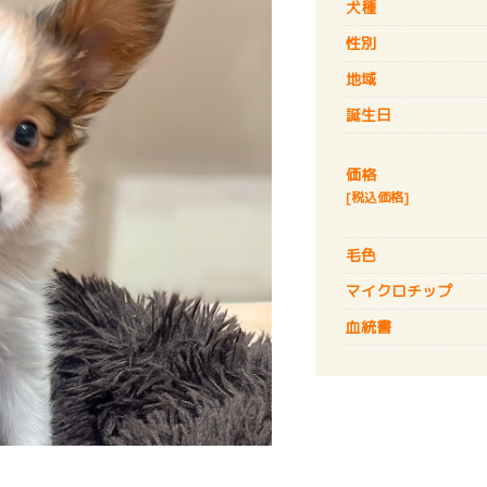
犬種
性別
地域
誕生日
価格
[税込価格]
毛色
マイクロチップ
血統書