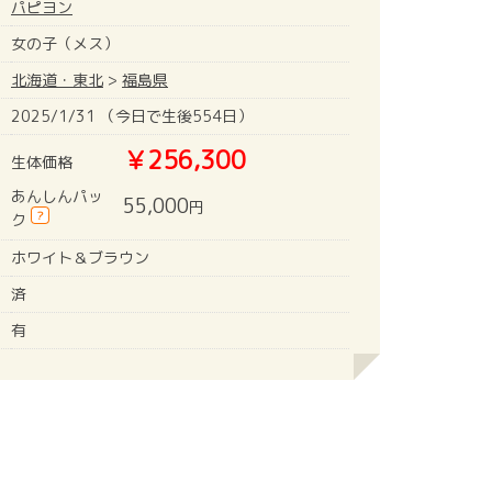
パピヨン
女の子（メス）
北海道・東北
>
福島県
2025/1/31 （今日で生後554日）
￥256,300
生体価格
あんしんパッ
55,000
円
?
ク
ホワイト＆ブラウン
済
有