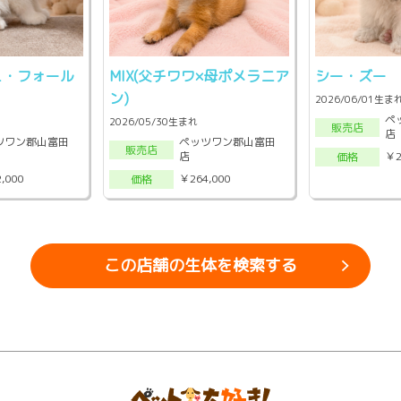
ュ・フォール
MIX(父チワワ×母ポメラニア
シー・ズー
ン)
2026/06/01生ま
ペ
2026/05/30生まれ
販売店
店
ツワン郡山富田
ペッツワン郡山富田
販売店
店
￥2
価格
,000
￥264,000
価格
この店舗の生体を検索する