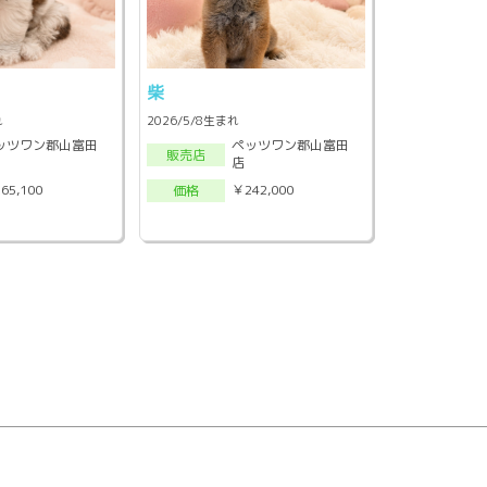
柴
れ
2026/5/8生まれ
ッツワン郡山富田
ペッツワン郡山富田
販売店
店
65,100
￥242,000
価格