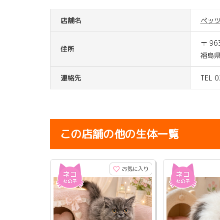
店舗名
ペッ
〒 96
住所
福島
連絡先
TEL 
この店舗の他の生体一覧
お気に入り