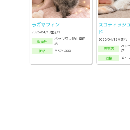
ラガマフィン
スコティッシ
ド
2026/04/18生まれ
ペッツワン郡山富田
2026/04/15生まれ
販売店
店
ペッ
販売店
店
￥374,000
価格
￥352
価格