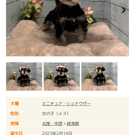
Next
犬種
ミニチュア・シュナウザー
性別
女の子（メス）
地域
北陸・中部
>
岐阜県
誕生日
2025年2月14日