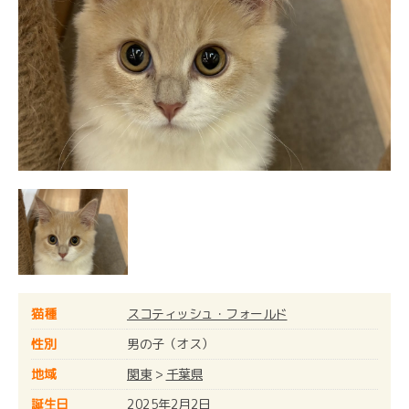
猫種
スコティッシュ・フォールド
性別
男の子（オス）
地域
関東
>
千葉県
誕生日
2025年2月2日