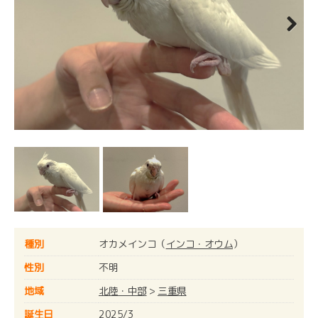
Next
種別
オカメインコ（
インコ・オウム
）
性別
不明
地域
北陸・中部
>
三重県
誕生日
2025/3