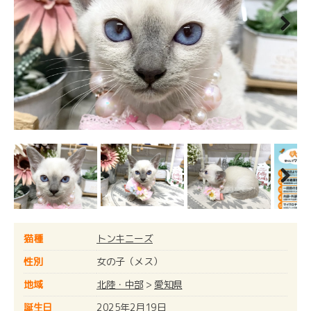
Next
Next
猫種
トンキニーズ
性別
女の子（メス）
地域
北陸・中部
>
愛知県
誕生日
2025年2月19日