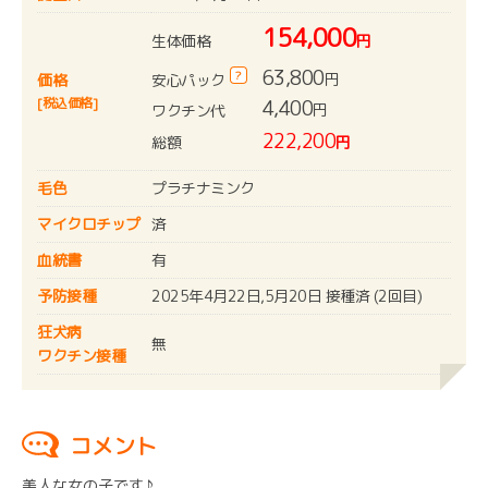
154,000
生体価格
円
63,800
?
円
安心パック
価格
[税込価格]
4,400
円
ワクチン代
222,200
総額
円
毛色
プラチナミンク
マイクロチップ
済
血統書
有
予防接種
2025年4月22日,5月20日 接種済 (2回目)
狂犬病
無
ワクチン接種
コメント
美人な女の子です♪