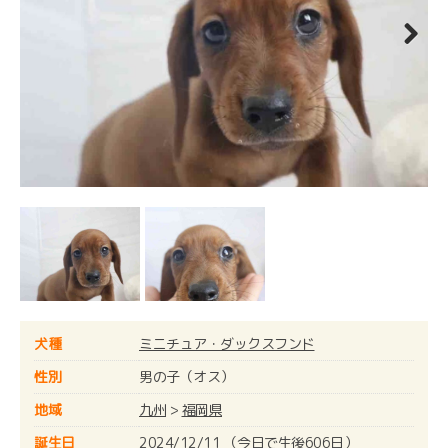
Next
犬種
ミニチュア・ダックスフンド
性別
男の子（オス）
地域
九州
>
福岡県
誕生日
2024/12/11 （今日で生後606日）