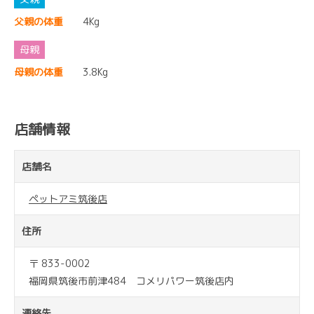
父親の体重
4Kg
母親の体重
3.8Kg
店舗情報
店舗名
ペットアミ筑後店
住所
〒 833-0002
福岡県筑後市前津484 コメリパワー筑後店内
連絡先