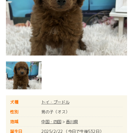
犬種
トイ・プードル
性別
男の子（オス）
地域
中国・四国
>
香川県
誕生日
2025/2/22 （今日で生後532日）