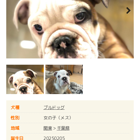
Next
犬種
ブルドッグ
性別
女の子（メス）
地域
関東
>
千葉県
誕生日
20250205