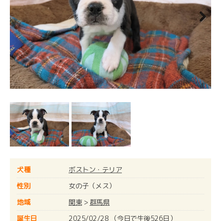
Next
犬種
ボストン・テリア
性別
女の子（メス）
地域
関東
>
群馬県
誕生日
2025/02/28 （今日で生後526日）