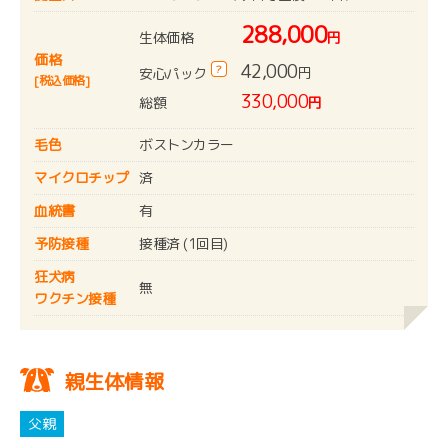
288,000
生体価格
円
価格
42,000
?
円
安心パック
[税込価格]
330,000
総額
円
毛色
ボストンカラー
マイクロチップ
済
血統書
有
予防接種
接種済 (1回目)
狂犬病
無
ワクチン接種
親生体情報