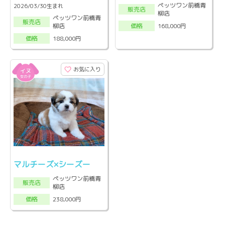
ペッツワン前橋青
2026/03/30生まれ
販売店
柳店
ペッツワン前橋青
販売店
柳店
168,000円
価格
188,000円
価格
お気に入り
マルチーズ×シーズー
ペッツワン前橋青
販売店
柳店
238,000円
価格