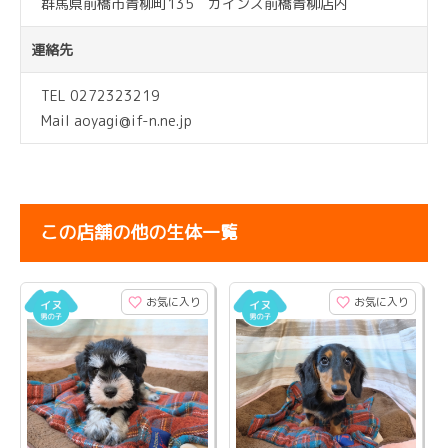
群馬県前橋市青柳町135 カインズ前橋青柳店内
連絡先
TEL 0272323219
Mail aoyagi@if-n.ne.jp
この店舗の他の生体一覧
お気に入り
お気に入り