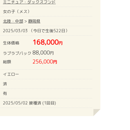
ミニチュア・ダックスフンド
女の子（メス）
北陸・中部
>
静岡県
2025/03/03 （今日で生後522日）
168,000
生体価格
円
88,000
円
ラブラブパック
256,000
総額
円
イエロー
済
有
2025/05/02 接種済 (1回目)