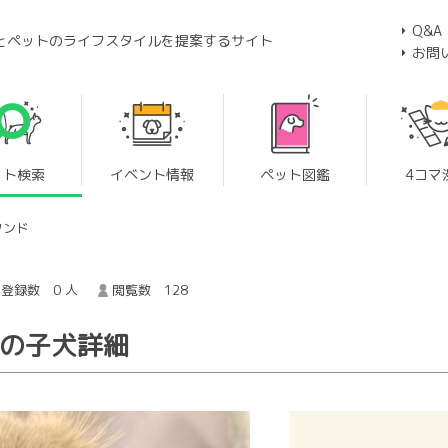
Q&A
とペットのライフスタイルを提案するサイト
お問
ット検索
イベント情報
ペット図鑑
4コマ
フンド
登録数 0 人
閲覧数 128
 の子犬詳細