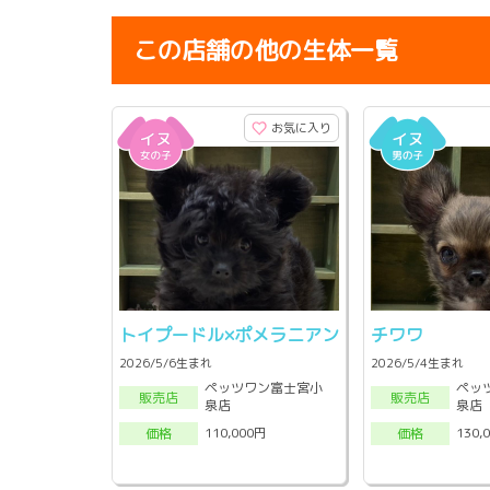
この店舗の他の生体一覧
お気に入り
トイプードル×ポメラニアン
チワワ
2026/5/6生まれ
2026/5/4生まれ
ペッツワン富士宮小
ペッ
販売店
販売店
泉店
泉店
110,000円
130,
価格
価格