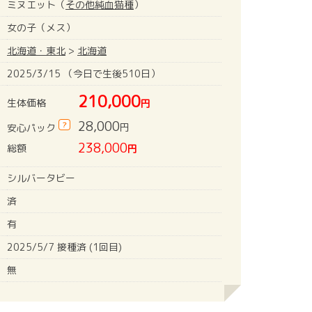
ミヌエット（
その他純血猫種
）
女の子（メス）
北海道・東北
>
北海道
2025/3/15 （今日で生後510日）
210,000
生体価格
円
28,000
?
円
安心パック
238,000
総額
円
シルバータビー
済
有
2025/5/7 接種済 (1回目)
無