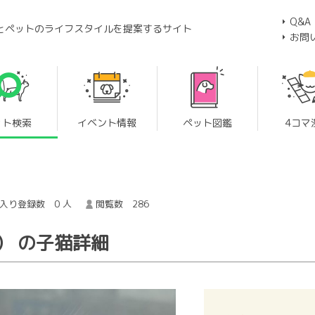
Q&A
とペットのライフスタイルを提案するサイト
お問
ット検索
イベント情報
ペット図鑑
4コマ
入り登録数 0 人
閲覧数 286
） の子猫詳細