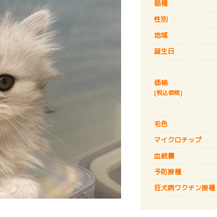
猫種
性別
地域
誕生日
価格
[税込価格]
毛色
マイクロチップ
血統書
予防接種
狂犬病
ワクチン接種