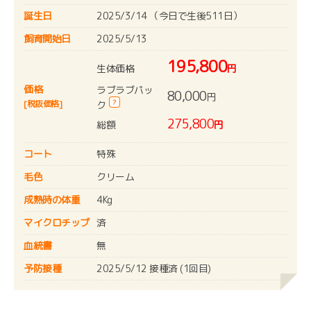
誕生日
2025/3/14 （今日で生後511日）
飼育開始日
2025/5/13
195,800
生体価格
円
価格
ラブラブパッ
80,000
円
?
[税抜価格]
ク
275,800
総額
円
コート
特殊
毛色
クリーム
成熟時の体重
4Kg
マイクロチップ
済
血統書
無
予防接種
2025/5/12 接種済 (1回目)