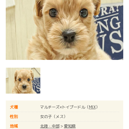
犬種
マルチーズ×トイプードル（
MIX
）
性別
女の子（メス）
地域
北陸・中部
>
愛知県