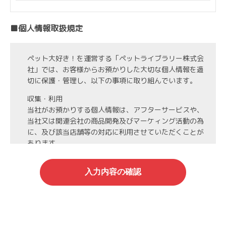
■個人情報取扱規定
ペット大好き！を運営する「ペットライブラリー株式会
社」では、お客様からお預かりした大切な個人情報を適
切に保護・管理し、以下の事項に取り組んでいます。
収集・利用
当社がお預かりする個人情報は、アフターサービスや、
当社又は関連会社の商品開発及びマーケィング活動の為
に、及び該当店舗等の対応に利用させていただくことが
あります。
第3者への開示・委託先の管理
当社がお預かりする個人情報は、お客様の同意・承諾を
得た場合や法令等に基づく開示・提供が必要な場合、人
の生命、身体または財産保護のために必要な場合、業務
の委託を行う場合（DMの発送など）を除き、第三者に
開示・提供いたしません。