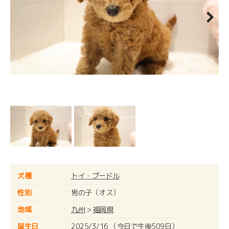
Next
犬種
トイ・プードル
性別
男の子（オス）
地域
九州
>
福岡県
誕生日
2025/3/16 （今日で生後509日）