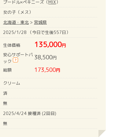
プードル×ペキニーズ（
MIX
）
女の子（メス）
北海道・東北
>
宮城県
2025/1/28 （今日で生後557日）
135,000
生体価格
円
安心サポートパ
38,500
円
?
ック
173,500
総額
円
クリーム
済
無
2025/4/24 接種済 (2回目)
無