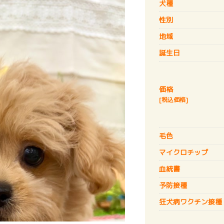
犬種
性別
地域
誕生日
価格
[税込価格]
毛色
マイクロチップ
血統書
予防接種
狂犬病
ワクチン接種