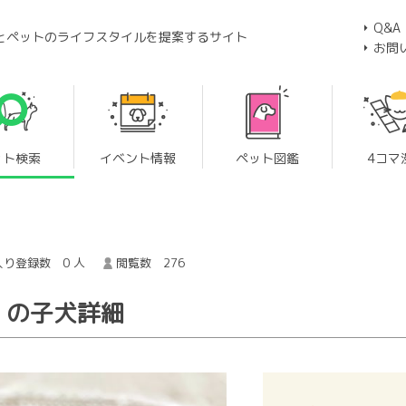
Q&A
とペットのライフスタイルを提案するサイト
お問
ット検索
イベント情報
ペット図鑑
4コマ
り登録数 0 人
閲覧数 276
 の子犬詳細