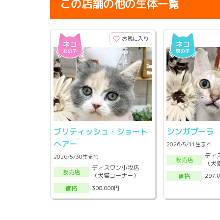
この店舗の他の生体一覧
お気に入り
ブリティッシュ・ショート
シンガプーラ
ヘアー
2026/5/11生まれ
ディ
2026/5/30生まれ
販売店
（犬
ディスワン小牧店
販売店
（犬猫コーナー）
297,
価格
308,000円
価格