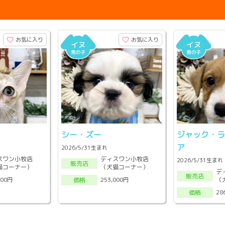
お気に入り
お気に入り
シー・ズー
ジャック・
ア
2026/5/31生まれ
スワン小牧店
ディスワン小牧店
2026/5/31生まれ
販売店
猫コーナー）
（犬猫コーナー）
デ
販売店
（
000円
253,000円
価格
28
価格