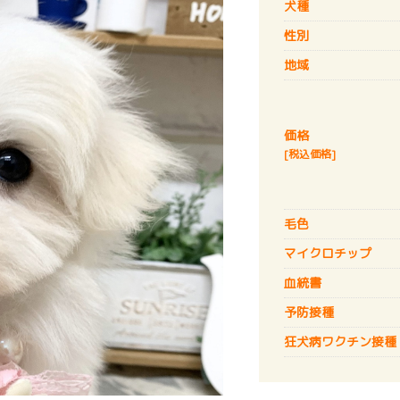
犬種
性別
地域
価格
[税込価格]
毛色
マイクロチップ
血統書
予防接種
狂犬病
ワクチン接種