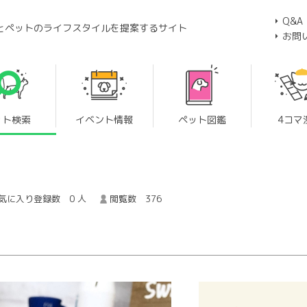
Q&A
とペットのライフスタイルを提案するサイト
お問
ット検索
イベント情報
ペット図鑑
4コマ
気に入り登録数 0 人
閲覧数 376