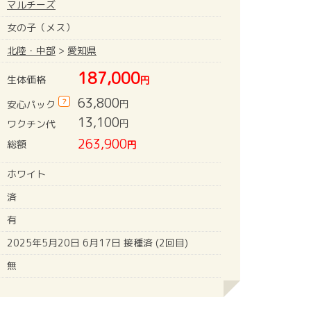
マルチーズ
女の子（メス）
北陸・中部
>
愛知県
187,000
生体価格
円
63,800
?
円
安心パック
13,100
円
ワクチン代
263,900
総額
円
ホワイト
済
有
2025年5月20日 6月17日 接種済 (2回目)
無