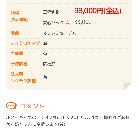
98,000円(全込)
生体価格
価格
[税込価格]
33,000
?
円
安心パック
毛色
オレンジセーブル
マイクロチップ
済
血統書
有
予防接種
接種済
狂犬病
有
ワクチン接種
コメント
ポメちゃん男の子です♪最初は人見知りしますが、慣れれば超甘
えん坊ちゃんに変貌します(笑)