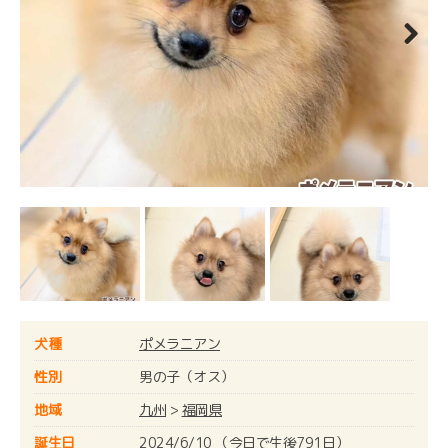
Next
犬種
ポメラニアン
性別
男の子（オス）
地域
九州
>
福岡県
誕生日
2024/6/10 （今日で生後791日）