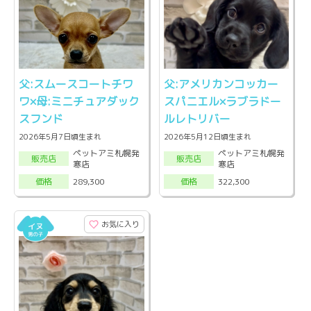
父:スムースコートチワ
父:アメリカンコッカー
ワ×母:ミニチュアダック
スパニエル×ラブラドー
スフンド
ルレトリバー
2026年5月7日頃生まれ
2026年5月12日頃生まれ
ペットアミ札幌発
ペットアミ札幌発
販売店
販売店
寒店
寒店
289,300
322,300
価格
価格
お気に入り