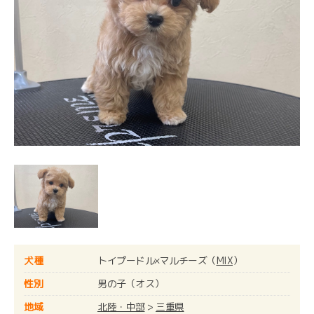
犬種
トイプードル×マルチーズ（
MIX
）
性別
男の子（オス）
地域
北陸・中部
>
三重県