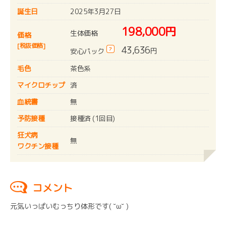
誕生日
2025年3月27日
198,000円
生体価格
価格
[税抜価格]
43,636
?
円
安心パック
毛色
茶色系
マイクロチップ
済
血統書
無
予防接種
接種済 (1回目)
狂犬病
無
ワクチン接種
コメント
元気いっぱいむっちり体形です( ˘ω˘ )