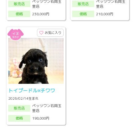
ペッツワン石岡玉
ペッツワン石岡玉
販売店
販売店
里店
里店
238,000円
218,000円
価格
価格
お気に入り
トイプードル×チワワ
2026/02/14生まれ
ペッツワン石岡玉
販売店
里店
198,000円
価格