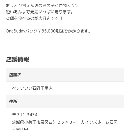
おっとり甘えん坊の男の子が仲間入り♡
短いあんよで元気いっぱい走ります。
ご飯を食べるのが大好きです‼
OneBuddyパック￥65,000別途でかかります。
店舗情報
店舗名
ペッツワン石岡玉里店
住所
〒 311-3434
茨城県小美玉市栗又四ケ２５４８−１ カインズホーム石岡
玉里店内