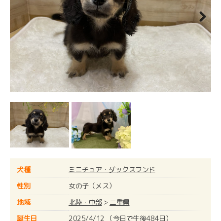
Next
犬種
ミニチュア・ダックスフンド
性別
女の子（メス）
地域
北陸・中部
>
三重県
誕生日
2025/4/12 （今日で生後484日）