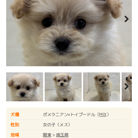
Next
Next
犬種
ポメラニアン×トイプードル（
MIX
）
性別
女の子（メス）
地域
関東
>
埼玉県