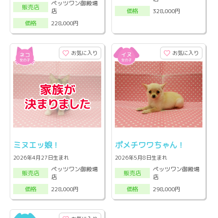
ペッツワン御殿場
販売店
店
328,000円
価格
228,000円
価格
お気に入り
お気に入り
ミヌエッ娘！
ポメチワワちゃん！
2026年4月27日生まれ
2026年5月8日生まれ
ペッツワン御殿場
ペッツワン御殿場
販売店
販売店
店
店
228,000円
298,000円
価格
価格