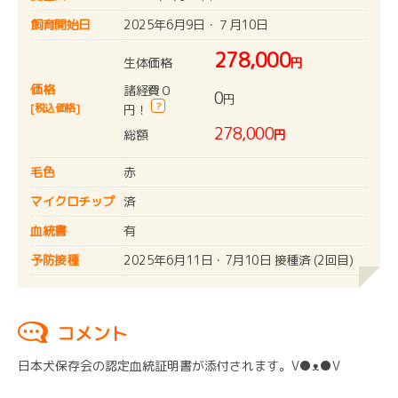
飼育開始日
2025年6月9日・７月10日
278,000
生体価格
円
価格
諸経費０
0
円
?
[税込価格]
円！
278,000
総額
円
毛色
赤
マイクロチップ
済
血統書
有
予防接種
2025年6月11日・7月10日 接種済 (2回目)
コメント
日本犬保存会の認定血統証明書が添付されます。V●ᴥ●V