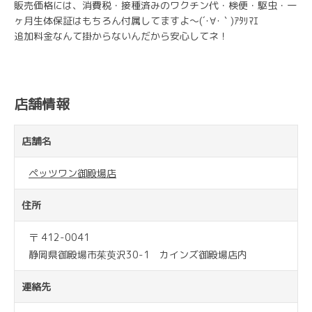
販売価格には、消費税・接種済みのワクチン代・検便・駆虫・一
ヶ月生体保証はもちろん付属してますよ～(´･∀･｀)ｱﾀﾘﾏｴ
追加料金なんて掛からないんだから安心してネ！
店舗情報
店舗名
ペッツワン御殿場店
住所
〒 412-0041
静岡県御殿場市茱萸沢30-1 カインズ御殿場店内
連絡先