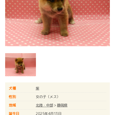
犬種
柴
性別
女の子（メス）
地域
北陸・中部
>
静岡県
誕生日
2025年4月13日