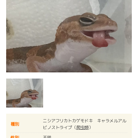
ニシアフリカトカゲモドキ キャラメルアル
種別
ビノストライプ（
爬虫類
）
性別
不明