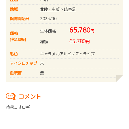
地域
北陸・中部
>
岐阜県
飼育開始日
2023/10
65,780
生体価格
円
価格
[税込価格]
65,780
総額
円
毛色
キャラメルアルビノストライプ
マイクロチップ
未
血統書
無
コメント
冷凍コオロギ