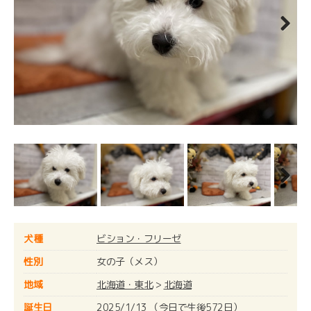
Next
Next
犬種
ビション・フリーゼ
性別
女の子（メス）
地域
北海道・東北
>
北海道
誕生日
2025/1/13 （今日で生後572日）