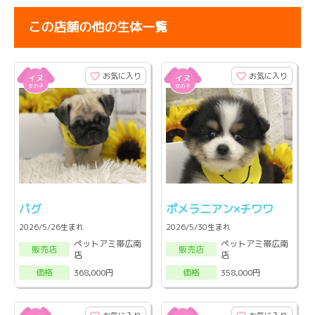
この店舗の他の生体一覧
お気に入り
お気に入り
パグ
ポメラニアン×チワワ
2026/5/26生まれ
2026/5/30生まれ
ペットアミ帯広南
ペットアミ帯広南
販売店
販売店
店
店
368,000円
358,000円
価格
価格