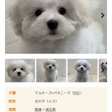
Next
Next
犬種
マルチーズ×ペキニーズ（
MIX
）
性別
女の子（メス）
地域
関東
>
埼玉県