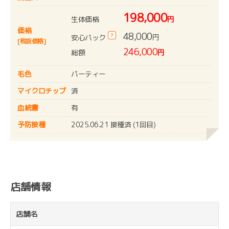
198,000
生体価格
円
価格
48,000
?
円
安心パック
[税抜価格]
246,000
総額
円
毛色
パーティー
マイクロチップ
済
血統書
有
予防接種
2025.06.21 接種済 (1回目)
店舗情報
店舗名