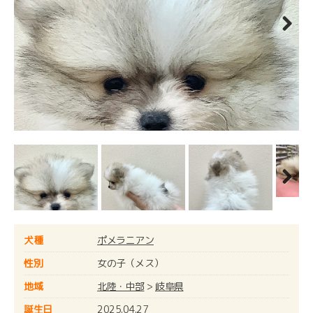
Next
Next
犬種
ポメラニアン
性別
女の子（メス）
地域
北陸・中部
>
岐阜県
誕生日
2025.04.27