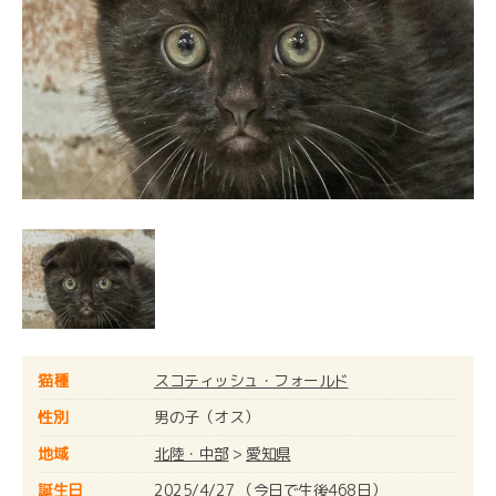
猫種
スコティッシュ・フォールド
性別
男の子（オス）
地域
北陸・中部
>
愛知県
誕生日
2025/4/27 （今日で生後468日）