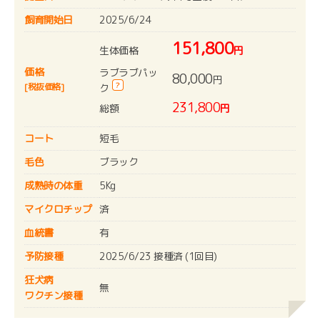
飼育開始日
2025/6/24
151,800
生体価格
円
価格
ラブラブパッ
80,000
円
?
[税抜価格]
ク
231,800
総額
円
コート
短毛
毛色
ブラック
成熟時の体重
5Kg
マイクロチップ
済
血統書
有
予防接種
2025/6/23 接種済 (1回目)
狂犬病
無
ワクチン接種