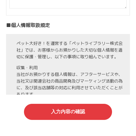
■個人情報取扱規定
ペット大好き！を運営する「ペットライブラリー株式会
社」では、お客様からお預かりした大切な個人情報を適
切に保護・管理し、以下の事項に取り組んでいます。
収集・利用
当社がお預かりする個人情報は、アフターサービスや、
当社又は関連会社の商品開発及びマーケィング活動の為
に、及び該当店舗等の対応に利用させていただくことが
あります。
第3者への開示・委託先の管理
当社がお預かりする個人情報は、お客様の同意・承諾を
得た場合や法令等に基づく開示・提供が必要な場合、人
の生命、身体または財産保護のために必要な場合、業務
の委託を行う場合（DMの発送など）を除き、第三者に