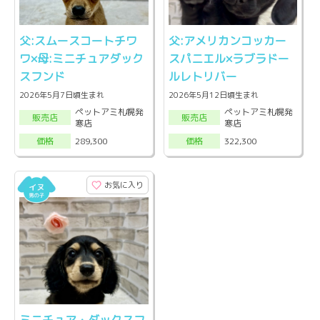
父:スムースコートチワ
父:アメリカンコッカー
ワ×母:ミニチュアダック
スパニエル×ラブラドー
スフンド
ルレトリバー
2026年5月7日頃生まれ
2026年5月12日頃生まれ
ペットアミ札幌発
ペットアミ札幌発
販売店
販売店
寒店
寒店
289,300
322,300
価格
価格
お気に入り