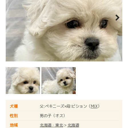
Next
犬種
父:ペキニーズ×母:ビション（
MIX
）
性別
男の子（オス）
地域
北海道・東北
>
北海道