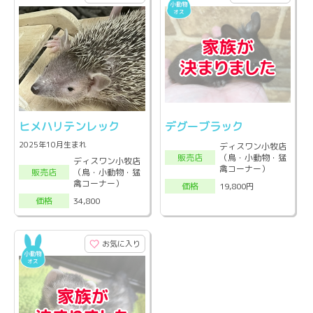
ヒメハリテンレック
デグーブラック
2025年10月生まれ
ディスワン小牧店
（鳥・小動物・猛
販売店
ディスワン小牧店
禽コーナー）
（鳥・小動物・猛
販売店
禽コーナー）
19,800円
価格
34,800
価格
お気に入り