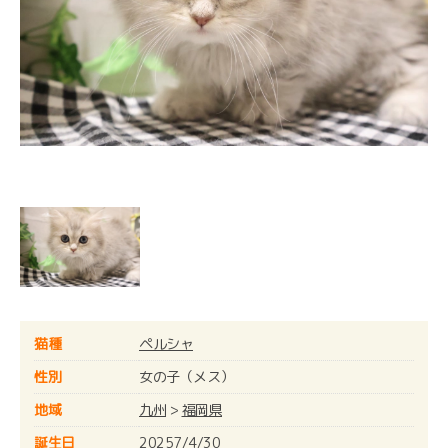
猫種
ペルシャ
性別
女の子（メス）
地域
九州
>
福岡県
誕生日
20257/4/30