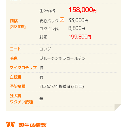
158,000
生体価格
円
33,000
?
円
安心パック
価格
[税込価格]
8,800
円
ワクチン代
199,800
総額
円
コート
ロング
毛色
ブルーチンチラゴールデン
マイクロチップ
済
血統書
有
予防接種
2025/7/4 接種済 (2回目)
狂犬病
無
ワクチン接種
親生体情報