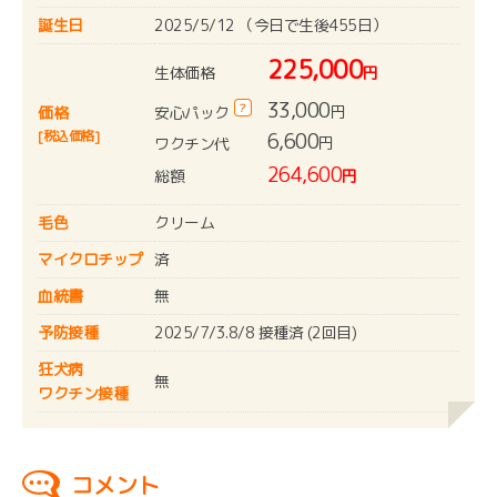
誕生日
2025/5/12 （今日で生後455日）
225,000
生体価格
円
33,000
?
円
安心パック
価格
[税込価格]
6,600
円
ワクチン代
264,600
総額
円
毛色
クリーム
マイクロチップ
済
血統書
無
予防接種
2025/7/3.8/8 接種済 (2回目)
狂犬病
無
ワクチン接種
コメント