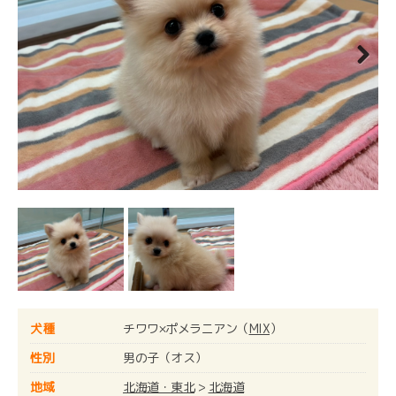
Next
犬種
チワワ×ポメラニアン（
MIX
）
性別
男の子（オス）
地域
北海道・東北
>
北海道