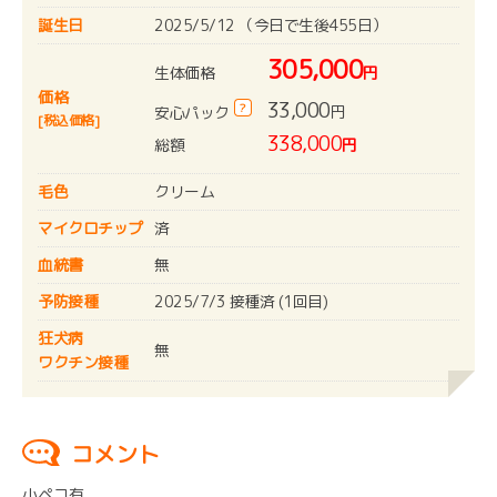
誕生日
2025/5/12 （今日で生後455日）
305,000
生体価格
円
価格
33,000
?
円
安心パック
[税込価格]
338,000
総額
円
毛色
クリーム
マイクロチップ
済
血統書
無
予防接種
2025/7/3 接種済 (1回目)
狂犬病
無
ワクチン接種
コメント
小ペコ有