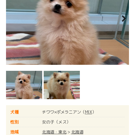
Next
犬種
チワワ×ポメラニアン（
MIX
）
性別
女の子（メス）
地域
北海道・東北
>
北海道