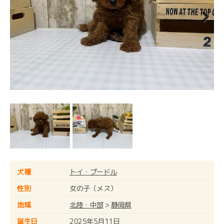
Next
犬種
トイ・プードル
性別
女の子（メス）
地域
北陸・中部
>
静岡県
誕生日
2025年5月11日