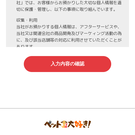
社」では、お客様からお預かりした大切な個人情報を適
切に保護・管理し、以下の事項に取り組んでいます。
収集・利用
当社がお預かりする個人情報は、アフターサービスや、
当社又は関連会社の商品開発及びマーケィング活動の為
に、及び該当店舗等の対応に利用させていただくことが
あります。
第3者への開示・委託先の管理
当社がお預かりする個人情報は、お客様の同意・承諾を
得た場合や法令等に基づく開示・提供が必要な場合、人
の生命、身体または財産保護のために必要な場合、業務
の委託を行う場合（DMの発送など）を除き、第三者に
開示・提供いたしません。
また、業務の委託を行う場合には、業務委託先と機密保
持契約を締結し、厳重な管理を義務付けます。
情報管理
当社がお預かりする氏名、住所、電話番号等の個人情報
は当社が責任を持って管理し、個人情報への不正アクセ
スや情報の紛失、破壊、漏洩等などの危険防止に努めま