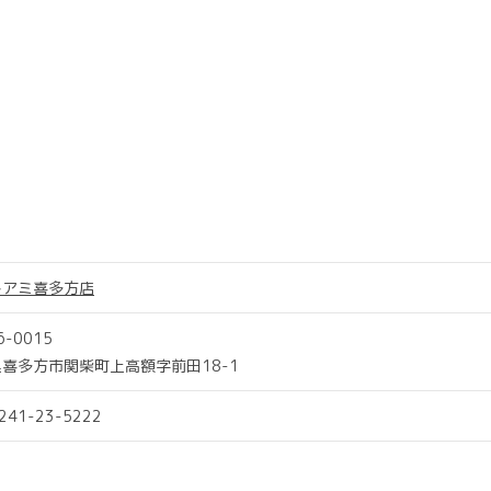
トアミ喜多方店
6-0015
喜多方市関柴町上高額字前田18-1
0241-23-5222