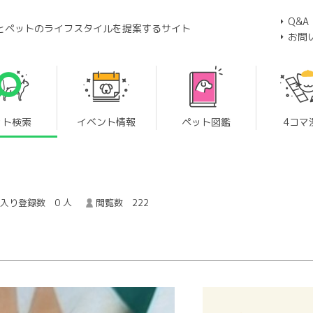
Q&A
とペットのライフスタイルを提案するサイト
お問
ット検索
イベント情報
ペット図鑑
4コマ
入り登録数 0 人
閲覧数 222