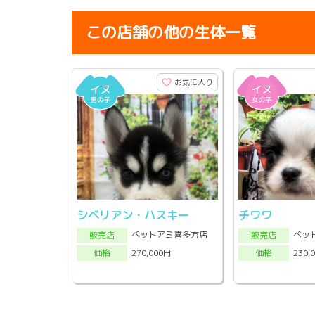
この店舗の他の生体一覧
お気に入り
シベリアン・ハスキー
チワワ
ペットアミ喜多方店
ペッ
販売店
販売店
270,000円
230,
価格
価格