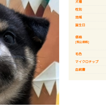
犬種
性別
地域
誕生日
価格
[税込価格]
毛色
マイクロチップ
血統書