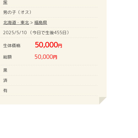
柴
男の子（オス）
北海道・東北
>
福島県
2025/5/10 （今日で生後455日）
50,000
生体価格
円
50,000
総額
円
黒
済
有