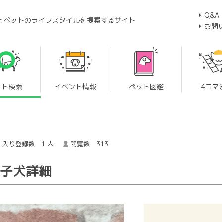
Q&A
とペットのライフスタイルを提案するサイト
お問
ット検索
イベント情報
ペット図鑑
4コマ
に入り登録数 1 人
閲覧数 313
の子犬詳細