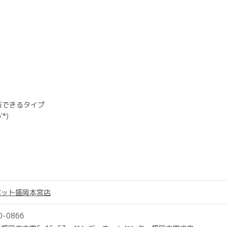
否できるタイプ
*)
ペット盛岡本宮店
0-0866