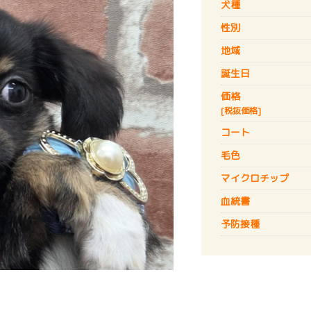
犬種
性別
地域
誕生日
価格
[税抜価格]
コート
毛色
マイクロチップ
血統書
予防接種