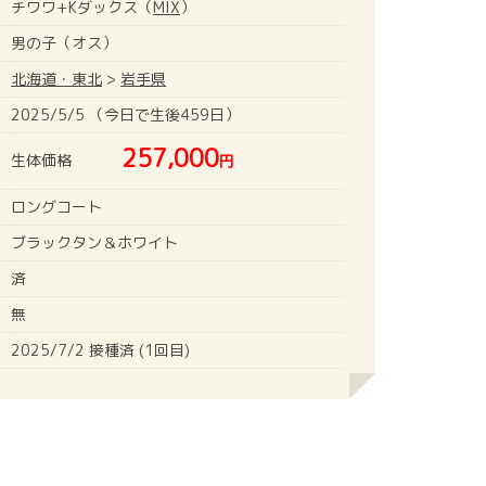
チワワ+Kダックス（
MIX
）
男の子（オス）
北海道・東北
>
岩手県
2025/5/5 （今日で生後459日）
257,000
生体価格
円
ロングコート
ブラックタン＆ホワイト
済
無
2025/7/2 接種済 (1回目)