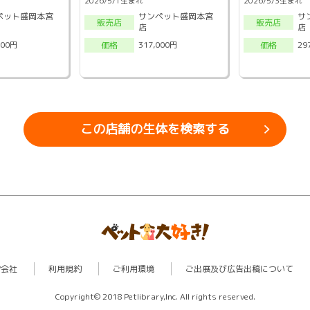
2026/5/1生まれ
2026/5/3生まれ
ペット盛岡本宮
サンペット盛岡本宮
サ
販売店
販売店
店
店
000円
317,000円
29
価格
価格
この店舗の生体を検索する
営会社
利用規約
ご利用環境
ご出展及び広告出稿について
Copyright© 2018 Petlibrary,Inc. All rights reserved.