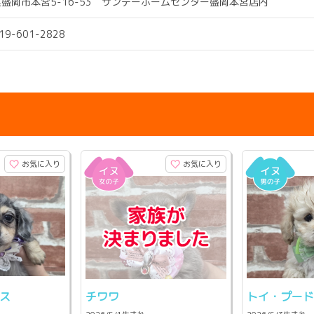
盛岡市本宮5-16-53 サンデーホームセンター盛岡本宮店内
019-601-2828
お気に入り
お気に入り
ス
チワワ
トイ・プー