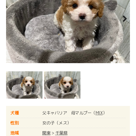
Next
犬種
父キャバリア 母マルプー（
MIX
）
性別
女の子（メス）
地域
関東
>
千葉県