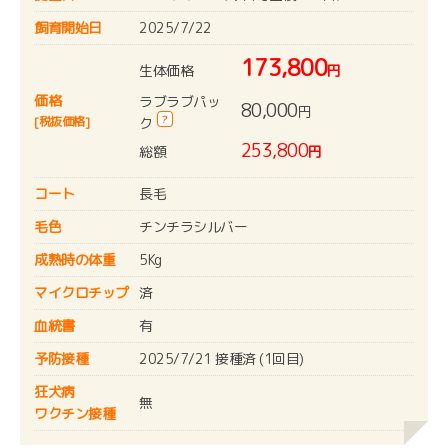
飼育開始日
2025/7/22
173,800
生体価格
円
価格
ラブラブパッ
80,000
円
?
[税抜価格]
ク
253,800
総額
円
コート
長毛
毛色
チンチラシルバー
成熟時の体重
5Kg
マイクロチップ
済
血統書
有
予防接種
2025/7/21 接種済 (1回目)
狂犬病
無
ワクチン接種