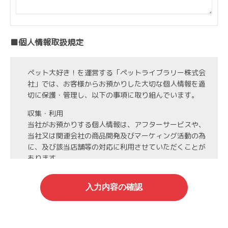
■個人情報取扱規定
ペット大好き！を運営する「ペットライブラリー株式会
社」では、お客様からお預かりした大切な個人情報を適
切に保護・管理し、以下の事項に取り組んでいます。
収集・利用
当社がお預かりする個人情報は、アフターサービスや、
当社又は関連会社の商品開発及びマーケィング活動の為
に、及び該当店舗等の対応に利用させていただくことが
あります。
第3者への開示・委託先の管理
当社がお預かりする個人情報は、お客様の同意・承諾を
得た場合や法令等に基づく開示・提供が必要な場合、人
の生命、身体または財産保護のために必要な場合、業務
の委託を行う場合（DMの発送など）を除き、第三者に