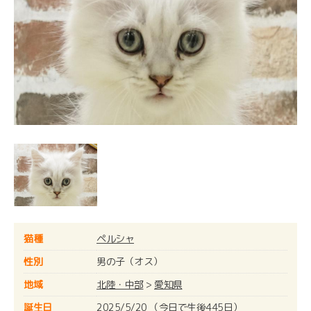
猫種
ペルシャ
性別
男の子（オス）
地域
北陸・中部
>
愛知県
誕生日
2025/5/20 （今日で生後445日）