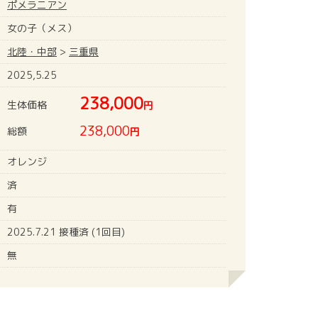
ポメラニアン
女の子（メス）
北陸・中部
>
三重県
2025,5.25
238,000
生体価格
円
238,000
総額
円
オレンジ
済
有
2025.7.21 接種済 (1回目)
無