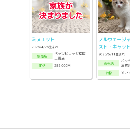
ミヌエット
ノルウェージ
スト・キャッ
2026/4/26生まれ
ペッツビレッジ松阪
2026/5/11生まれ
販売店
三雲店
ペッ
販売店
三雲
258,000円
価格
￥23
価格