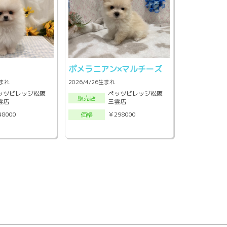
ン
ポメラニアン×マルチーズ
生まれ
2026/4/26生まれ
ッツビレッジ松阪
ペッツビレッジ松阪
販売店
雲店
三雲店
48000
￥298000
価格