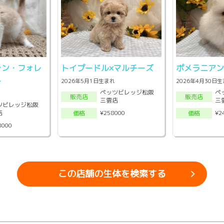
ャン・フォレ
トイプードル×マルチーズ
ポメラニア
ト
2026年5月1日生まれ
2026年4月30日
ペッツビレッジ松阪
ペ
販売店
販売店
三雲店
三
ツビレッジ松阪
店
¥258000
¥2
価格
価格
8000
この店舗の生体を検索する