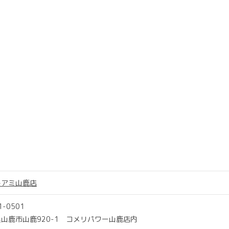
トアミ山鹿店
1-0501
山鹿市山鹿920-1 コメリパワー山鹿店内