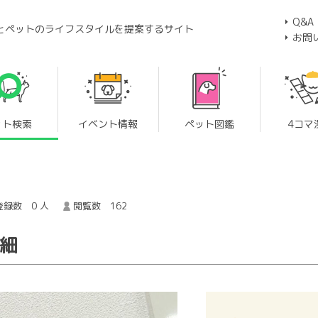
Q&A
とペットのライフスタイルを提案するサイト
お問
ット検索
イベント情報
ペット図鑑
4コマ
録数 0 人
閲覧数 162
詳細