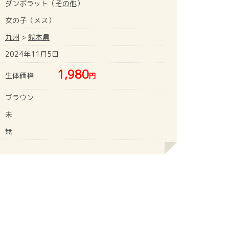
ダンボラット（
その他
）
女の子（メス）
九州
>
熊本県
2024年11月5日
1,980
生体価格
円
ブラウン
未
無