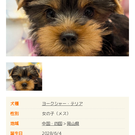
犬種
ヨークシャー・テリア
性別
女の子（メス）
地域
中国・四国
>
岡山県
誕生日
2028/6/4