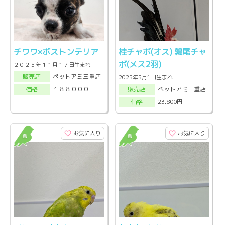
チワワ×ボストンテリア
桂チャボ(オス) 鶉尾チャ
ボ(メス2羽)
２０２５年１１月１７日生まれ
ペットアミ三重店
販売店
2025年5月1日生まれ
ペットアミ三重店
１８８０００
販売店
価格
23,800円
価格
お気に入り
お気に入り