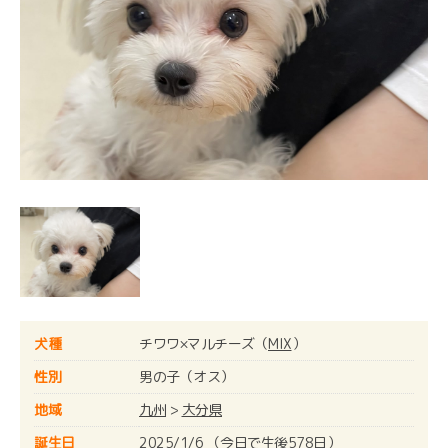
犬種
チワワ×マルチーズ（
MIX
）
性別
男の子（オス）
地域
九州
>
大分県
誕生日
2025/1/6 （今日で生後578日）