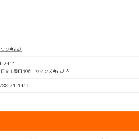
ツワン今市店
1-2414
日光市豊田406 カインズ今市店内
0288-21-1411