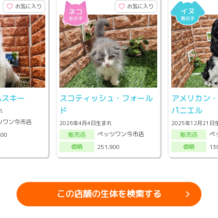
お気に入り
お気に入り
ハスキー
スコティッシュ・フォール
アメリカン
ド
パニエル
れ
ツワン今市店
2026年4月4日生まれ
2025年12月21
ペッツワン今市店
ペ
900
販売店
販売店
251,900
13
価格
価格
この店舗の生体を検索する