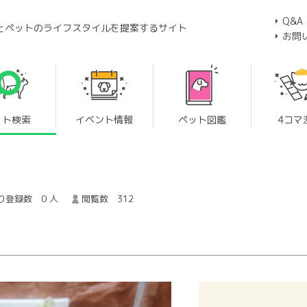
Q&A
とペットのライフスタイルを提案するサイト
お問
ット検索
イベント情報
ペット図鑑
4コマ
り登録数 0 人
閲覧数 312