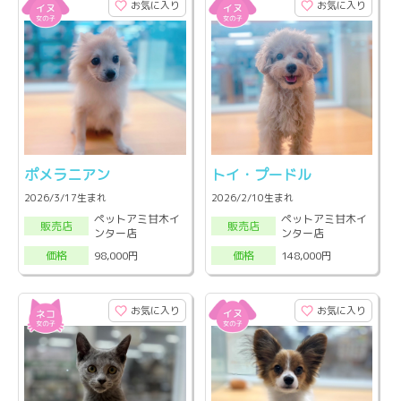
お気に入り
お気に入り
ポメラニアン
トイ・プードル
2026/3/17生まれ
2026/2/10生まれ
ペットアミ甘木イ
ペットアミ甘木イ
販売店
販売店
ンター店
ンター店
98,000円
148,000円
価格
価格
お気に入り
お気に入り