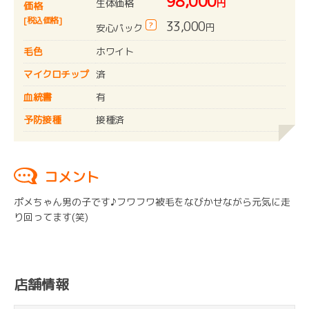
98,000
生体価格
円
価格
[税込価格]
33,000
?
円
安心パック
毛色
ホワイト
マイクロチップ
済
血統書
有
予防接種
接種済
コメント
ポメちゃん男の子です♪フワフワ被毛をなびかせながら元気に走
り回ってます(笑)
店舗情報