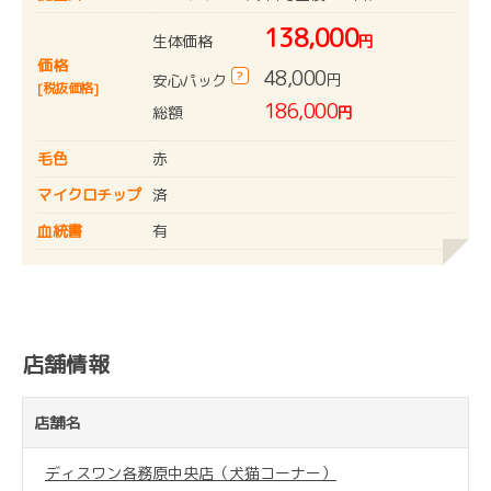
138,000
生体価格
円
価格
48,000
?
円
安心パック
[税抜価格]
186,000
総額
円
毛色
赤
マイクロチップ
済
血統書
有
店舗情報
店舗名
ディスワン各務原中央店（犬猫コーナー）