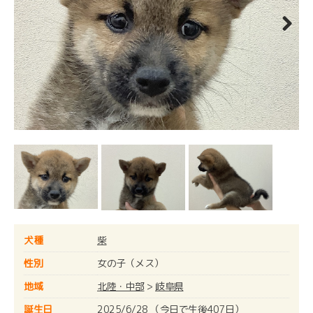
Next
犬種
柴
性別
女の子（メス）
地域
北陸・中部
>
岐阜県
誕生日
2025/6/28 （今日で生後407日）